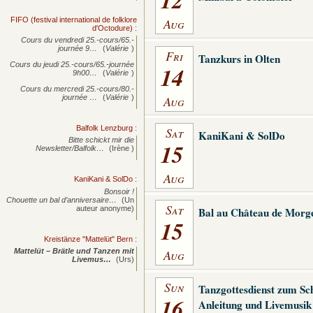
Aug
FIFO (festival international de folklore
d'Octodure)
:
Cours du vendredi 25.-cours/65.-
journée
9…
(
Valérie
)
Fri
Tanzkurs in Olten
Cours du jeudi 25.-cours/65.-journée
14
9h00…
(
Valérie
)
Cours du mercredi 25.-cours/80.-
Aug
journée
…
(
Valérie
)
Balfolk Lenzburg
:
Sat
KaniKani & SolDo
Bitte schickt mir die
15
Newsletter/Balfolk…
(Irène )
Aug
KaniKani & SolDo
:
Bonsoir !
Chouette un bal d’anniversaire…
(Un
Sat
auteur anonyme)
Bal au Château de Morg
15
Kreistänze "Mattelüt" Bern
:
Aug
Mattelüt – Brätle und Tanzen mit
Livemus…
(Urs)
Sun
Tanzgottesdienst zum Sc
16
Anleitung und Livemusik