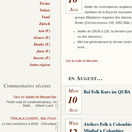
Ticino
Atelier de contredanses anglaises
Aug
Valais
répétition de la Bourrée tournant
Vaud
groupe Bâladanse organise des danses fo
Breite
(Zürcherstrasse 149, 4052 Bâle, tr
Zürich
Ain (F)
Atelier de 19h30 à 22h, la dernière pa
ou des danseurs;
Alsace (F)
Mini-bal généralement le dernier lund
Doubs (F)
envir…
Jura (F)
Savoie (F)
Lire la suite et discuter…
Autre région
en August…
Commentaires récents
Mon
Bal Folk Kurs im QUBA
10
Tanz im Städtli mit Mitspiel-Bal
:
Findet statt im Landenberghaus, Im
Städt…
(
Marie-Luise
)
Aug
TRALALA LOVERS , BAL FOLK
:
Wed
Ateliers Folk à Colombie
Le bal commence à 6h00.
(Véronique
12
)
Minibal à Colombier