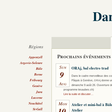
Dan
Régions
Prochains événements
Appenzell
Argovie-Soleure
Sun
ORAj, bal electro trad
Bâle
9
Berne
Dans le cadre merveilleux des co
Fribourg
Pâquis à Genève,
j donne un
ORA
Aug
dimanche 9 août 26. Ouverture de
Genève
programme lesaubes.ch)
Jura
Lire la suite et discuter…
Lucerne
Mon
Neuchâtel
Atelier et mini-bal à Bâl
10
St-Gall
Atelier